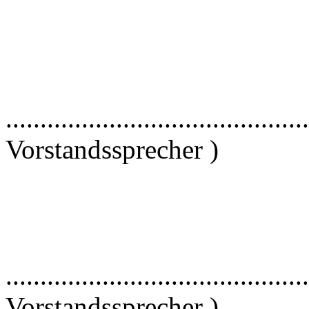
.......................................
Vorstandssprecher )
.......................................
Vorstandssprecher )